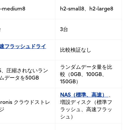
2-medium8
h2-small8、h2-large8
台
3台
速フラッシュドライ
比較検証なし
ランダムデータ量を比
S、圧縮されないラン
較（0GB、100GB、
ムデータを50GB
150GB）
NAS（標準、高速）
、
cronis クラウドストレ
増設ディスク（標準フ
ジ
ラッシュ、高速フラッ
シュ）