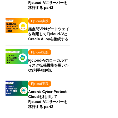
FJcloud-Vにサーバーを
移行する part3
FJcloud実践
拠点間VPNゲートウェイ
を利用してFJcloud-Vと
Oracle Alloyを接続する
FJcloud実践
FJcloud-Vのローカルデ
ィスク拡張機能を用いた
OS別手順解説
FJcloud実践
Acronis Cyber Protect
Cloudを利用して
FJcloud-Vにサーバーを
移行する part2