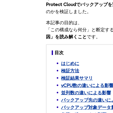
Protect Cloudでバックアップ
のかを検証しました。
本記事の目的は、
「この構成なら何分」と断定す
因」を読み解くこと
です。
目次
はじめに
検証方法
検証結果サマリ
vCPU数の違いによる影
並列数の違いによる影響
バックアップ先の違いに
バックアップ対象データ