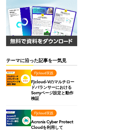
テーマに沿った記事を一気見
FJcloud実践
FJcloud-Vのマルチロー
ドバランサーにおける
Sorryページ設定と動作
検証
FJcloud実践
Acronis Cyber Protect
Cloudを利用して