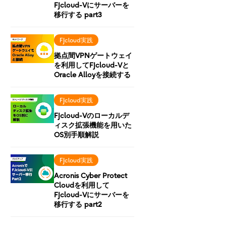
FJcloud-Vにサーバーを
移行する part3
FJcloud実践
拠点間VPNゲートウェイ
を利用してFJcloud-Vと
Oracle Alloyを接続する
FJcloud実践
FJcloud-Vのローカルデ
ィスク拡張機能を用いた
OS別手順解説
FJcloud実践
Acronis Cyber Protect
Cloudを利用して
FJcloud-Vにサーバーを
移行する part2