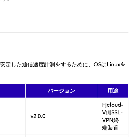
る安定した通信速度計測をするために、OSはLinuxを
バージョン
用途
FJcloud-
V側SSL-
v2.0.0
VPN終
端装置