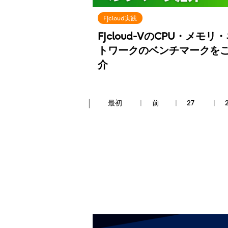
FJcloud実践
FJcloud-VのCPU・メモリ
トワークのベンチマークを
介
最初
前
27