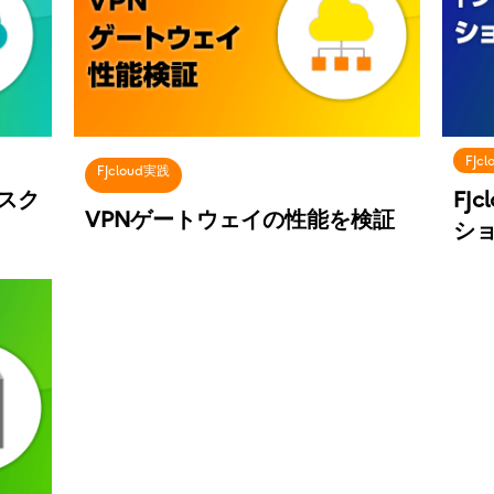
FJc
FJcloud実践
ィスク
FJ
VPNゲートウェイの性能を検証
シ