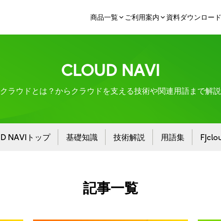
商品一覧
ご利用案内
資料ダウンロー
CLOUD NAVI
クラウドとは？からクラウドを支える技術や関連用語まで解説
UD NAVIトップ
基礎知識
技術解説
用語集
FJcl
記事一覧