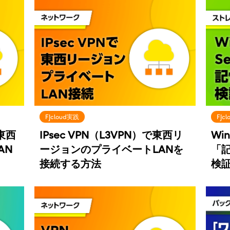
FJcloud実践
FJc
で東西
IPsec VPN（L3VPN）で東西リ
Win
AN
ージョンのプライベートLANを
「記
接続する方法
検