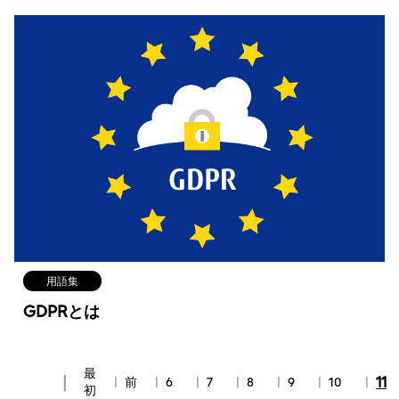
用語集
GDPRとは
最
11
前
6
7
8
9
10
初