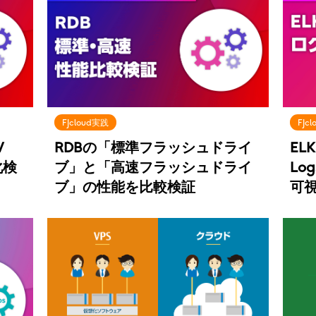
FJcloud実践
FJc
V
RDBの「標準フラッシュドライ
ELK
化検
ブ」と「高速フラッシュドライ
Lo
ブ」の性能を比較検証
可