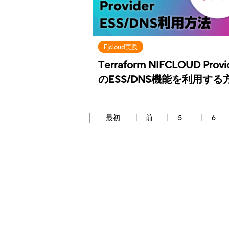
FJcloud実践
Terraform NIFCLOUD Provi
のESS/DNS機能を利用する
最初
前
5
6