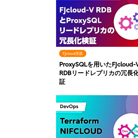
FJcloud実践
ProxySQLを用いたFJcloud-
RDBリードレプリカの冗長
証