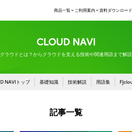
商品一覧
ご利用案内
資料ダウンロー
CLOUD NAVI
クラウドとは？からクラウドを支える技術や関連用語まで解説
UD NAVIトップ
基礎知識
技術解説
用語集
FJcl
記事一覧