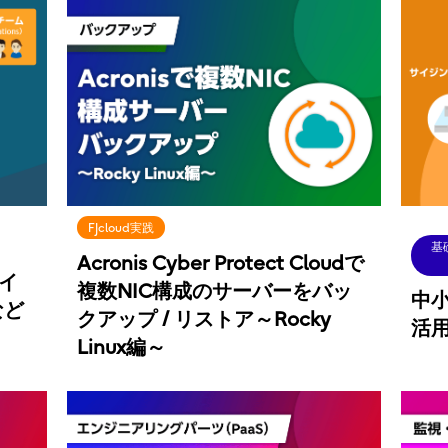
FJcloud実践
基
Acronis Cyber Protect Cloudで
ャイ
複数NIC構成のサーバーをバッ
中
など
クアップ / リストア～Rocky
活
Linux編～