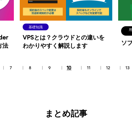
基礎知識
der
VPSとは？クラウドとの違いを
ソ
方法
わかりやすく解説します
10
7
8
9
11
12
13
まとめ記事