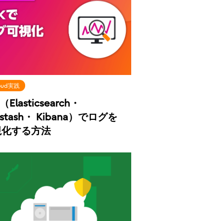
loud実践
（Elasticsearch・
gstash・ Kibana）でログを
視化する方法