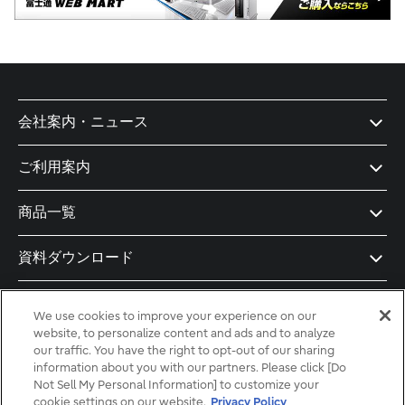
会社案内・ニュース
ご利用案内
商品一覧
資料ダウンロード
ドキュメント
We use cookies to improve your experience on our
website, to personalize content and ads and to analyze
導入支援
our traffic. You have the right to opt-out of our sharing
information about you with our partners. Please click [Do
Not Sell My Personal Information] to customize your
お役立ち記事
cookie settings on our website.
Privacy Policy