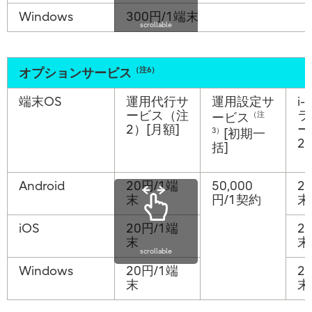
Windows
300円/1端末
scrollable
（注6）
オプションサービス
端末OS
運用代行サ
運用設定サ
i-
ービス（注
ラ
（注
ービス
2）[月額]
ー
3）
[初期一
2
括]
Android
20円/1端
50,000
2
末
円/1契約
末
iOS
20円/1端
2
末
末
scrollable
Windows
20円/1端
2
末
末