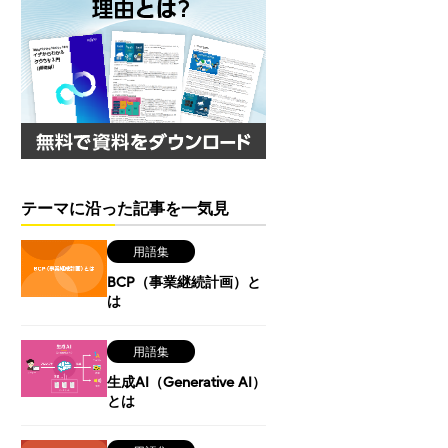
テーマに沿った記事を一気見
用語集
BCP（事業継続計画）と
は
用語集
生成AI（Generative AI）
とは