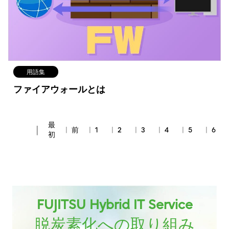
用語集
ファイアウォールとは
最
前
1
2
3
4
5
6
初
FUJITSU Hybrid IT Service
脱炭素化への取り組み